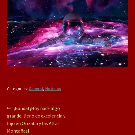
Categorías:
General
,
Noticias
Navegación
Entrada
¡Banda! ¡Hoy nace algo
anterior:
grande, lleno de excelencia y
de
lujo en Orizaba y las Altas
entradas
Montañas!