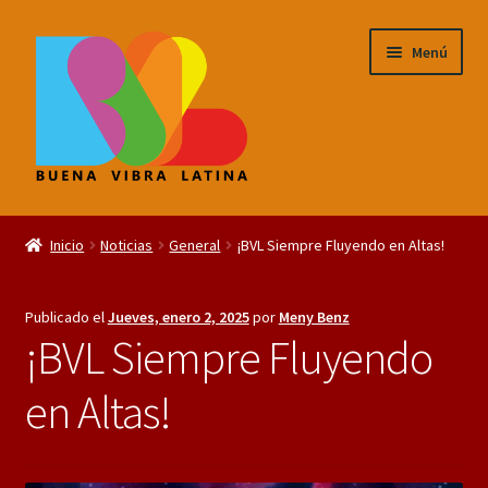
Saltar
Ir
Menú
a
al
navegación
contenido
Expandi
¡BVL Noticias!
menú
Inicio
Noticias
General
¡BVL Siempre Fluyendo en Altas!
hijo
Expandi
TIENDA de la BUENA VIBRA LATINA
menú
Publicado el
Jueves, enero 2, 2025
por
Meny Benz
hijo
¡BVL Siempre Fluyendo
en Altas!