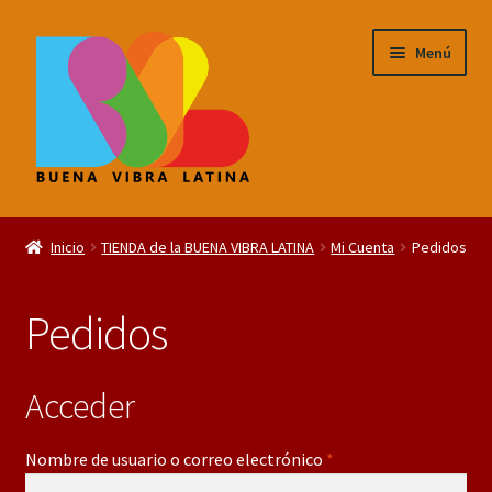
Saltar
Ir
Menú
a
al
navegación
contenido
Expandi
¡BVL Noticias!
menú
Inicio
TIENDA de la BUENA VIBRA LATINA
Mi Cuenta
Pedidos
hijo
Expandi
TIENDA de la BUENA VIBRA LATINA
menú
Pedidos
hijo
Acceder
Obligatorio
Nombre de usuario o correo electrónico
*