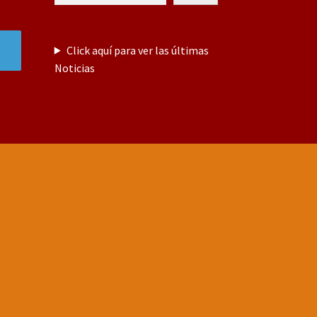
Click aquí para ver las últimas
Noticias