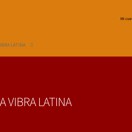
Mi cue
VIBRA LATINA
A VIBRA LATINA