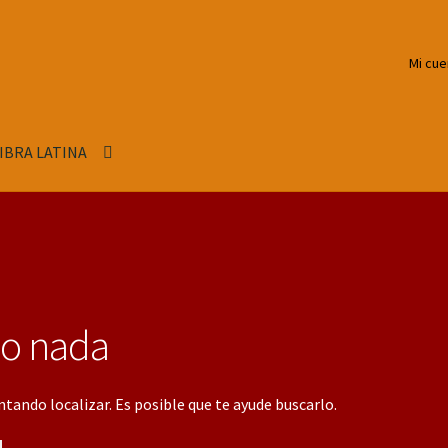
Mi cue
VIBRA LATINA
do nada
tando localizar. Es posible que te ayude buscarlo.