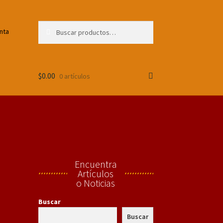
Buscar
Buscar
nta
por:
$
0.00
0 artículos
Encuentra
Artículos
o Noticias
Buscar
Buscar