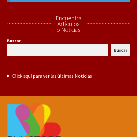
hijo
Expandi
Perfumes Originales
menú
Encuentra
hijo
Expandi
En Caja Original Sellada
Artículos
menú
o Noticias
hijo
Hombre
Buscar
Buscar
Mujer
Expandi
En Decants
menú
Click aquí para ver las últimas Noticias
hijo