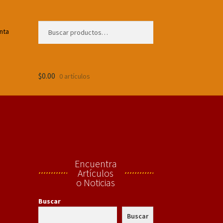
Buscar
Buscar
nta
por:
$
0.00
0 artículos
Encuentra
Artículos
o Noticias
Buscar
Buscar