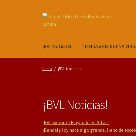
Saltar
Ir
a
al
navegación
contenido
¡BVL Noticias!
TIENDA de la BUENA VIBR
Inicio
/
¡BVL Noticias!
¡BVL Noticias!
¡BVL Siempre Fluyendo en Altas!
¡Banda! ¡Hoy nace algo grande, lleno de excel