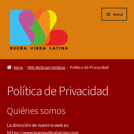
Saltar
Ir
Menú
a
al
navegación
contenido
Expandi
¡BVL Noticias!
menú
Inicio
¡BVL Noticias! Antiguo
Política de Privacidad
hijo
Expandi
TIENDA de la BUENA VIBRA LATINA
menú
Política de Privacidad
hijo
Quiénes somos
La dirección de nuestra web es:
https://www.buenavibralatina.com.